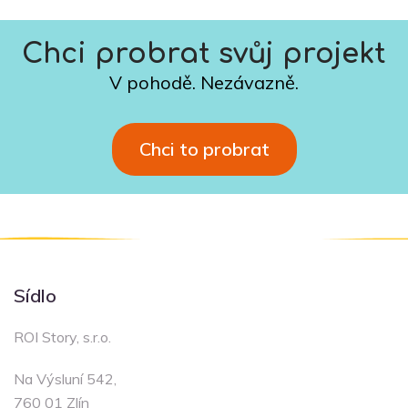
Chci probrat svůj projekt
V pohodě. Nezávazně.
Chci to probrat
Sídlo
ROI Story, s.r.o.
Na Výsluní 542,
760 01 Zlín